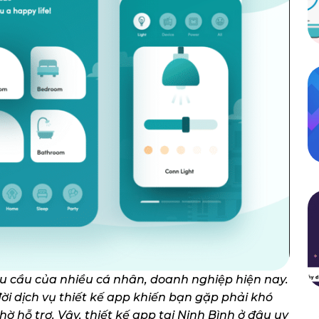
u cầu của nhiều cá nhân, doanh nghiệp hiện nay.
đời dịch vụ thiết kế app khiến bạn gặp phải khó
ờ hỗ trợ. Vậy, thiết kế app tại Ninh Bình ở đâu uy