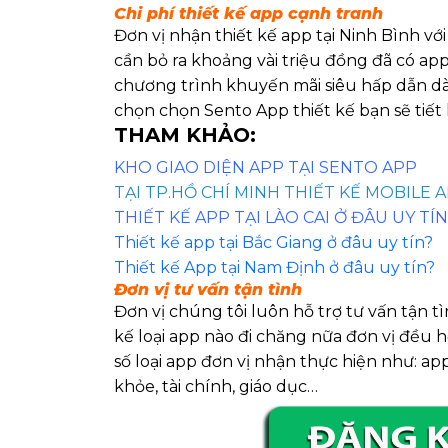
Chi phí thiết kế app cạnh tranh
Đơn vị nhận thiết kế app tại Ninh Bình vớ
cần bỏ ra khoảng vài triệu đồng đã có a
chương trình khuyến mãi siêu hấp dẫn dàn
chọn chọn Sento App thiết kế bạn sẽ tiế
THAM KHẢO:
KHO GIAO DIỆN APP TẠI SENTO APP
TẠI TP.HỒ CHÍ MINH THIẾT KẾ MOBILE 
THIẾT KẾ APP TẠI LÀO CAI Ở ĐÂU UY TÍ
Thiết kế app tại Bắc Giang ở đâu uy tín?
Thiết kế App tại Nam Định ở đâu uy tín?
Đơn vị tư vấn tận tình
Đơn vị chúng tôi luôn hỗ trợ tư vấn tận t
kế loại app nào đi chăng nữa đơn vị đều h
số loại app đơn vị nhận thực hiện như: ap
khỏe, tài chính, giáo dục…