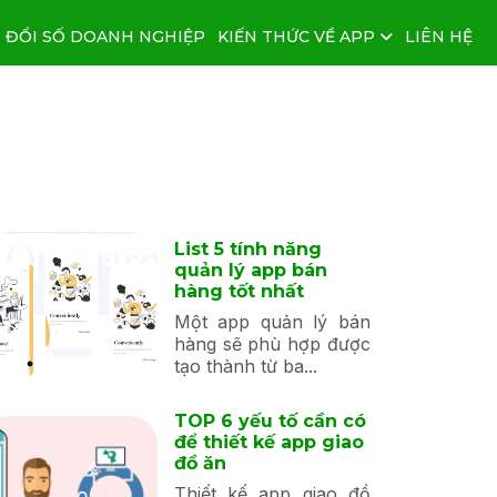
 ĐỔI SỐ DOANH NGHIỆP
KIẾN THỨC VỀ APP
LIÊN HỆ
List 5 tính năng
quản lý app bán
hàng tốt nhất
Một app quản lý bán
hàng sẽ phù hợp được
tạo thành từ ba...
TOP 6 yếu tố cần có
để thiết kế app giao
đồ ăn
Thiết kế app giao đồ