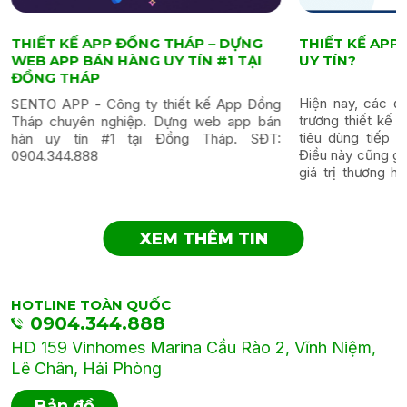
THIẾT KẾ APP ĐỒNG THÁP – DỰNG
THIẾT KẾ AP
WEB APP BÁN HÀNG UY TÍN #1 TẠI
UY TÍN?
ĐỒNG THÁP
Hiện nay, các đ
SENTO APP - Công ty thiết kế App Đồng
trương thiết kế 
Tháp chuyên nghiệp. Dựng web app bán
tiêu dùng tiếp 
hàn uy tín #1 tại Đồng Tháp. SĐT:
Điều này cũng gi
0904.344.888
giá trị thương hi
nâng cao doanh t
XEM THÊM TIN
HOTLINE TOÀN QUỐC
0904.344.888
HD 159 Vinhomes Marina Cầu Rào 2, Vĩnh Niệm,
Lê Chân, Hải Phòng
Bản đồ