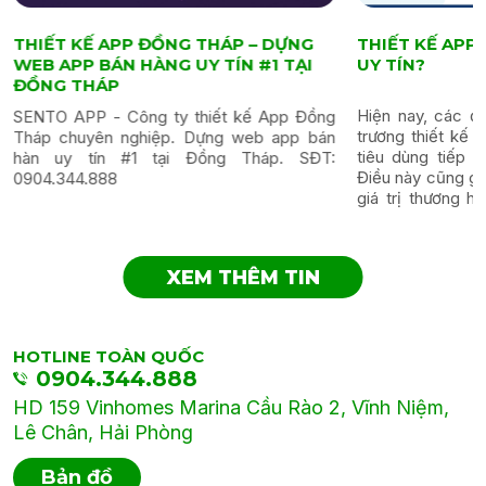
THIẾT KẾ APP ĐỒNG THÁP – DỰNG
THIẾT KẾ AP
WEB APP BÁN HÀNG UY TÍN #1 TẠI
UY TÍN?
ĐỒNG THÁP
Hiện nay, các đ
SENTO APP - Công ty thiết kế App Đồng
trương thiết kế 
Tháp chuyên nghiệp. Dựng web app bán
tiêu dùng tiếp 
hàn uy tín #1 tại Đồng Tháp. SĐT:
Điều này cũng gi
0904.344.888
giá trị thương hi
nâng cao doanh t
XEM THÊM TIN
HOTLINE TOÀN QUỐC
0904.344.888
HD 159 Vinhomes Marina Cầu Rào 2, Vĩnh Niệm,
Lê Chân, Hải Phòng
Bản đồ