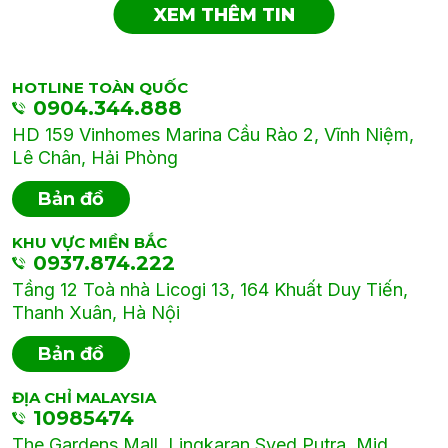
XEM THÊM TIN
HOTLINE TOÀN QUỐC
0904.344.888
HD 159 Vinhomes Marina Cầu Rào 2, Vĩnh Niệm,
Lê Chân, Hải Phòng
Bản đồ
KHU VỰC MIỀN BẮC
0937.874.222
Tầng 12 Toà nhà Licogi 13, 164 Khuất Duy Tiến,
Thanh Xuân, Hà Nội
Bản đồ
ĐỊA CHỈ MALAYSIA
10985474
The Gardens Mall, Lingkaran Syed Putra, Mid