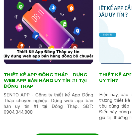
THIẾT KẾ APP ĐỒNG THÁP – DỰNG
THIẾT KẾ AP
WEB APP BÁN HÀNG UY TÍN #1 TẠI
UY TÍN?
ĐỒNG THÁP
Hiện nay, các đ
SENTO APP - Công ty thiết kế App Đồng
trương thiết kế 
Tháp chuyên nghiệp. Dựng web app bán
tiêu dùng tiếp 
hàn uy tín #1 tại Đồng Tháp. SĐT:
Điều này cũng gi
0904.344.888
giá trị thương hi
nâng cao doanh t