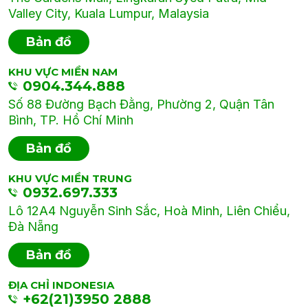
Valley City, Kuala Lumpur, Malaysia
Bản đồ
KHU VỰC MIỀN NAM
0904.344.888
Số 88 Đường Bạch Đằng, Phường 2, Quận Tân
Bình, TP. Hồ Chí Minh
Bản đồ
KHU VỰC MIỀN TRUNG
0932.697.333
Lô 12A4 Nguyễn Sinh Sắc, Hoà Minh, Liên Chiểu,
Đà Nẵng
Bản đồ
ĐỊA CHỈ INDONESIA
+62(21)3950 2888