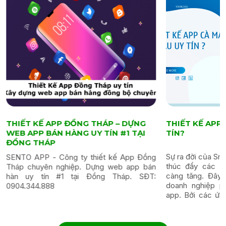
THIẾT KẾ APP ĐỒNG THÁP – DỰNG
THIẾT KẾ AP
WEB APP BÁN HÀNG UY TÍN #1 TẠI
TÍN?
ĐỒNG THÁP
Sự ra đời của Sm
SENTO APP - Công ty thiết kế App Đồng
thúc đẩy các ứ
Tháp chuyên nghiệp. Dựng web app bán
càng tăng. Đây
hàn uy tín #1 tại Đồng Tháp. SĐT:
doanh nghiệp phá
0904.344.888
app. Bởi các ứng
trợ người dùng th