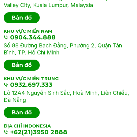
Valley City, Kuala Lumpur, Malaysia
Bản đồ
KHU VỰC MIỀN NAM
0904.344.888
Số 88 Đường Bạch Đằng, Phường 2, Quận Tân
Bình, TP. Hồ Chí Minh
Bản đồ
KHU VỰC MIỀN TRUNG
0932.697.333
Lô 12A4 Nguyễn Sinh Sắc, Hoà Minh, Liên Chiểu,
Đà Nẵng
Bản đồ
ĐỊA CHỈ INDONESIA
+62(21)3950 2888