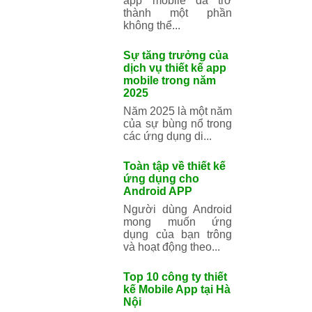
rỉ tai nhau tạo nhiều
ứng dụng di động
cho...
8 chiến lược
marketing phát
triển app mobile
tốt nhất
Trong thời đại số
hóa, app mobile đã
trở thành một phần
không thể...
Sự tăng trưởng
của dịch vụ thiết
kế app mobile
trong năm 2025
Năm 2025 là một
năm của sự bùng
nổ trong các ứng
dụng di...