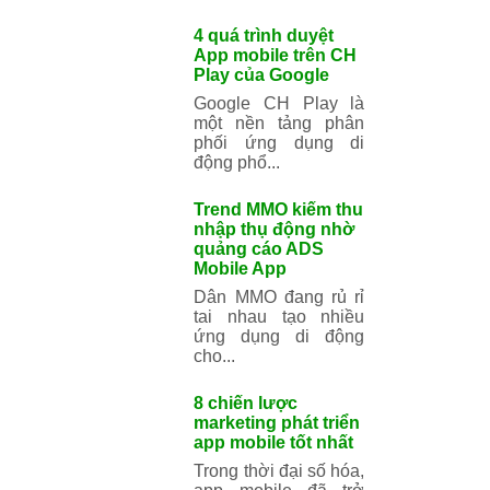
di động
Trong thế giới phát
triển ứng dụng di
động, VB+ là một
cái tên...
4 quá trình duyệt
App mobile trên
CH Play của
Google
Google CH Play là
một nền tảng phân
phối ứng dụng di
động phổ...
Trend MMO kiếm
thu nhập thụ
động nhờ quảng
cáo ADS Mobile
App
Dân MMO đang rủ