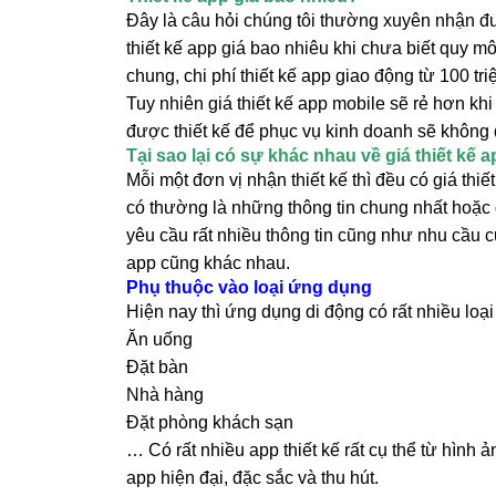
Chi phí thiết kế app
Hầu hết các dịch vụ của nhiều ngành từ 
app moblie riêng.
Ứng dụng đem lại nhiều tiện ích cho ng
phí thiết kế App lại càng cao và khác n
dụng của bạn là gì? Phục vụ những ai? Gi
Nếu không xác định được ngân sách thiế