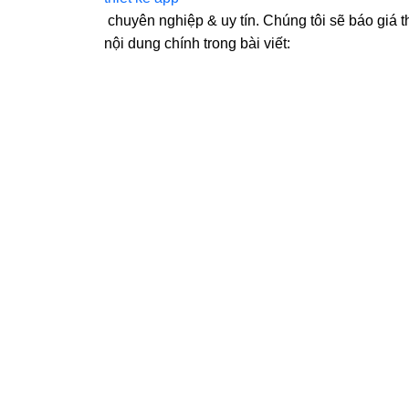
Thiết kế App giá bao nhiêu? Chi phí thiết
bản & chuyên nghiệp giá bao nhiêu tiền?
SAPP.VN – Chuyên gia lĩnh vực thiết kế A
thiết kế App Mobile từ A-Z.
Liên hệ với chúng tôi nếu bạn cần
thiết kế app
chuyên nghiệp & uy tín. Chúng tôi sẽ báo