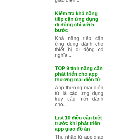
TOP 10 ứng dụng
thương mại điện
tử tốt nhất Việt
Nam
Dưới đây là 10 ứng
dụng thương mại
điện tử tốt nhất Việt
Nam...
10 ứng dụng thiết
kế giao diện app
ios các Designer
hay dùng
10 ứng dụng chuyên
nghiệp các Designer
hay dùng để thiết kế
giao diện...
Kiểm tra khả
năng tiếp cận
ứng dụng di động