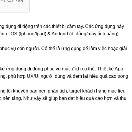
kế app mobile?
 tiện ích đi kèm
 từ A-Z
iệm chi phí
?
p giá rẻ từ SAPP.VN