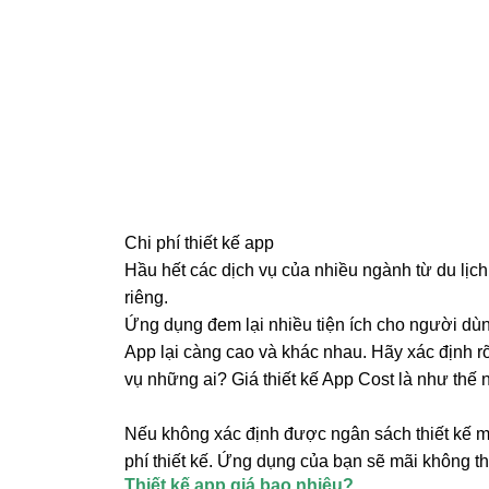
Hiện nay nhu cầu sử dụng thiết bị thông m
xuất hiện các app mobile ngày càng nhiề
đó tìm đến các địa chỉ nhận thiết kế tạ
vào ứng dụng đó, người dùng có thể tru
hàng hóa, hoặc bán hàng.
Thiết kế app mobile sẽ dựa vào nhu cầu 
sắc, nội dung có những mục gì, sản phẩm v
kế app mobile cũng là phù hợp với tình h
như hiện nay.