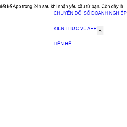
 kế App IOS có đắt không? Giá thiết kế App Android bài
pp Mobile hơn 12 năm kinh nghiệm sẽ giúp bạn định giá
 giá thiết kế App trong 24h sau khi nhận yêu cầu từ