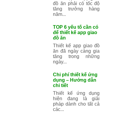
chỉ với 5 bước
Khả năng tiếp cận
ứng dụng dành cho
thiết bị di động có
nghĩa...
TOP 9 tính năng
cần phát triển
cho app thương
mại điện tử
App thương mại
điện tử là các ứng
dụng truy cập mới
dành cho...
List 10 điều cần
biết trước khi
phát triển app
giao đồ ăn
Thu nhập từ app
giao đồ ăn phải có