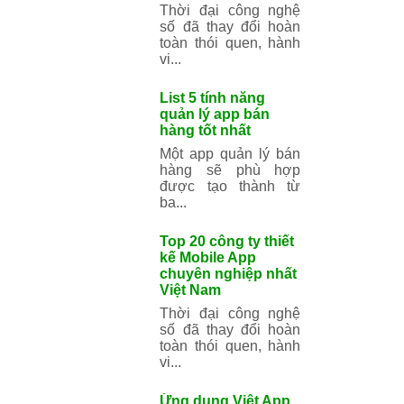
Toàn tập về thiết
kế ứng dụng cho
Android APP
Người dùng Android
mong muốn ứng
dụng của bạn trông
và hoạt động theo...
Top 10 công ty
thiết kế Mobile
App tại Hà Nội
Thời đại công nghệ
số đã thay đổi hoàn
toàn thói quen,
hành vi...
List 5 tính năng
quản lý app bán
hàng tốt nhất
Một app quản lý
bán hàng sẽ phù