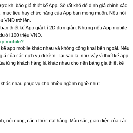
du lịch, bán hàng, quần áo, nhà hàng, khách sạn đều có
ười dùng. Tuy nhiên đêm lại càng nhiều tiện nghi thì chi
hau. Hãy xác định rõ quy mô bạn muốn phân phối ứng
á thiết kế App Cost là như thế nào?
t kế mobile App bạn sẽ gặp vô vàn khó khăn vây quanh