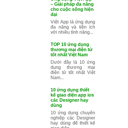
hợp được tạo thành
từ ba...
Top 20 công ty
thiết kế Mobile
App chuyên
nghiệp nhất Việt
Nam
Thời đại công nghệ
số đã thay đổi hoàn
toàn thói quen,
hành vi...
Ứng dụng Việt
App – Giải pháp
đa năng cho cuộc
sống hiện đại
Việt App là ứng
dụng đa năng và
tiện ích với nhiều
tính năng...