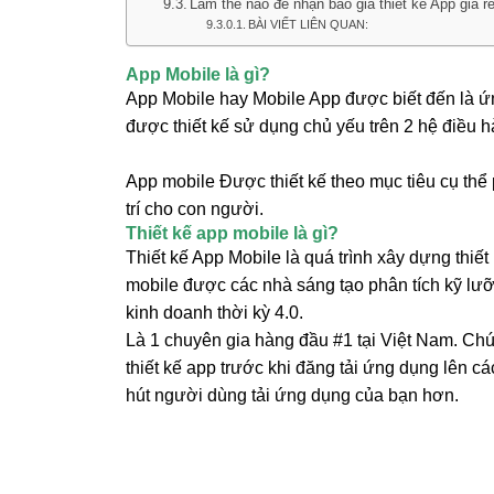
App Mobile là gì?
Thiết kế app mobile là gì?
Tại sao phải thiết kế App?
Thiết kế app giá bao nhiêu?
Tại sao lại có sự khác nhau về giá thiết 
Phụ thuộc vào loại ứng dụng
App dễ sử dụng, tính năng linh hoạt
Giá thiết kế app mobile còn phụ thuộc vào
Xem thêm:
Bảng báo giá thiết kế App Mobile chi tiết
Chi phí thiết kế App IOS giá bao nhiêu?
Thiết kế app giá bao nhiêu cho Android?
Bảng giá thiết kế App mobile trọn gói
Đăng ký nhận báo giá thiết kế App tiết k
Câu hỏi liên quan
Giá thiết kế App điện thoại có đắt không
Chi phí thiết kế App giá bao nhiêu tiền?
Làm thế nào để nhận báo giá thiết kế Ap
BÀI VIẾT LIÊN QUAN: