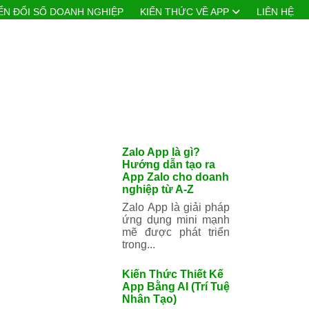
 ĐỔI SỐ DOANH NGHIỆP
KIẾN THỨC VỀ APP
LIÊN HỆ
Zalo App là gì?
Hướng dẫn tạo ra
App Zalo cho
doanh nghiệp từ
A-Z
Zalo App là giải
pháp ứng dụng mini
mạnh mẽ được phát
triển trong...
Kiến Thức Thiết
Kế App Bằng AI