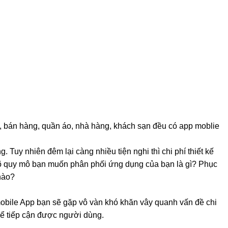
inh và mạng xã hội ngày cao. Chính điều này làm sự
u. Thiết kế app mobile là một công ty, doanh nghiệp nào
o ra một ứng dụng sử dụng trên điện thoại. Khi truy cập
y cập được mọi thông tin, sản phẩm có thể múa được
của khách hàng mà tạo ra giao diện phù hợp như màu
à hình ảnh như thế nào. Việc phát triển dịch vụ thiết
ình phát triển khoa học và sự bùng nổ công nghệ 4.0