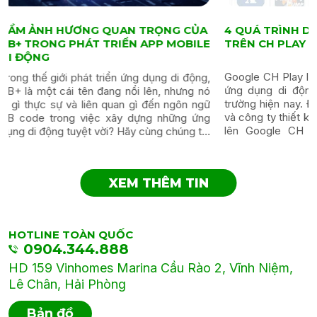
4 QUÁ TRÌNH DUYỆT APP MOBILE
TREND MMO K
TRÊN CH PLAY CỦA GOOGLE
ĐỘNG NHỜ QU
APP
Google CH Play là một nền tảng phân phối
Dân MMO đang rủ 
ứng dụng di động phổ biến nhất trên thị
dụng di động ch
trường hiện nay. Đối với các nhà phát triển
kiếm thu nhập 
và công ty thiết kế app, việc đưa ứng dụng
dùng App mobil
lên Google CH Play để người dùng tải
hiệu quả? Cùng 
xuống là bước quan...
MMO 1. MMO – Đi
XEM THÊM TIN
HOTLINE TOÀN QUỐC
0904.344.888
HD 159 Vinhomes Marina Cầu Rào 2, Vĩnh Niệm,
Lê Chân, Hải Phòng
Bản đồ