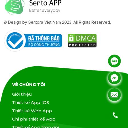
© Design by Sentora Việt Nam 2023. All Rights Reserved.
.
.
.
VỀ CHÚNG TÔI
Giới thiệu
.
.
Thiết kế App IOS
Thiết kế Web App
Chi phí thiết kế App
Thiết kế App trọn gói