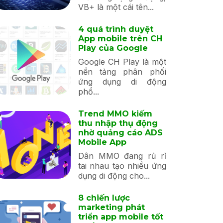
VB+ là một cái tên...
4 quá trình duyệt
App mobile trên CH
Play của Google
Google CH Play là một
nền tảng phân phối
ứng dụng di động
phổ...
Trend MMO kiếm
thu nhập thụ động
nhờ quảng cáo ADS
Mobile App
Dân MMO đang rủ rỉ
tai nhau tạo nhiều ứng
dụng di động cho...
8 chiến lược
marketing phát
triển app mobile tốt