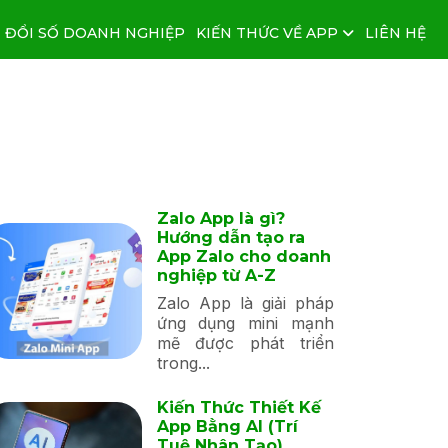
 ĐỔI SỐ DOANH NGHIỆP
KIẾN THỨC VỀ APP
LIÊN HỆ
Zalo App là gì?
Hướng dẫn tạo ra
App Zalo cho doanh
nghiệp từ A-Z
Zalo App là giải pháp
ứng dụng mini mạnh
mẽ được phát triển
trong...
Kiến Thức Thiết Kế
App Bằng AI (Trí
Tuệ Nhân Tạo)