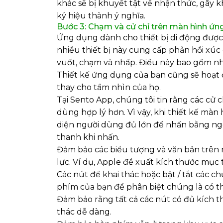
khác sẽ bị khuyết tật về nhận thức, gây 
ký hiệu thành ý nghĩa.
Bước 3: Chạm và cử chỉ trên màn hình ứn
Ứng dụng dành cho thiết bị di động được 
nhiều thiết bị này cung cấp phản hồi xúc g
vuốt, chạm và nhấp. Điều này bao gồm n
Thiết kế ứng dụng của bạn cũng sẽ hoạt
thay cho tầm nhìn của họ.
Tại Sento App, chúng tôi tin rằng các cử 
dùng hợp lý hơn. Vì vậy, khi thiết kế mà
diện người dùng đủ lớn để nhấn bằng ng
thanh khi nhấn.
Đảm bảo các biểu tượng và văn bản trên 
lực. Ví dụ, Apple đề xuất kích thước mục t
Các nút để khai thác hoặc bật / tắt các
phím của bạn để phân biệt chúng là có t
Đảm bảo rằng tất cả các nút có đủ kích 
thác dễ dàng.