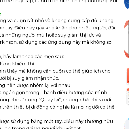
ó thể truy cập, cuộn màn hình cho người dùng khi
h
ng và cuộn rất nhỏ và không cung cấp đủ không
 tay. Điều này gây khó khăn cho nhiều người, đặc
cả những người mù hoặc suy giảm thị lực và
arkinson, sử dụng các ứng dụng này mà không sợ
, hãy làm theo các mẹo sau:
dùng khiếm thị
 nhìn thấy mà không cần cuộn có thể giúp ích cho
ời bị suy giảm nhận thức.
ng nên được nhóm lại với nhau
và ngắn gọn trong Thanh điều hướng của mình
ông chỉ sử dụng “Quay lại”, chúng phải chỉ ra nơi
 trên thiết bị di động có nghĩa là mọi người có thể
ược sử dụng bằng một tay, điều này thường hữu
uan trọng đối với người khuyết tật.