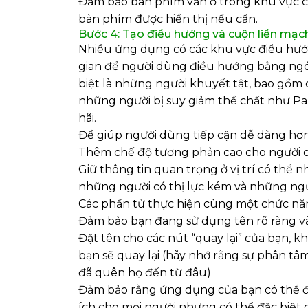
Đảm bảo bàn phím vẫn ở trong khu vực c
bàn phím được hiển thị nếu cần.
Bước 4: Tạo điều hướng và cuộn liền mạc
Nhiều ứng dụng có các khu vực điều hướ
gian để người dùng điều hướng bằng ngón
biệt là những người khuyết tật, bao gồm 
những người bị suy giảm thể chất như P
hãi.
Để giúp người dùng tiếp cận dễ dàng hơn
Thêm chế độ tương phản cao cho người 
Giữ thông tin quan trọng ở vị trí có thể
những người có thị lực kém và những ngư
Các phần tử thực hiện cùng một chức nă
Đảm bảo bạn đang sử dụng tên rõ ràng 
Đặt tên cho các nút “quay lại” của bạn, kh
bạn sẽ quay lại (hãy nhớ rằng sự phân tâm
đã quên họ đến từ đâu)
Đảm bảo rằng ứng dụng của bạn có thể đ
ích cho mọi người nhưng có thể đặc biệt q