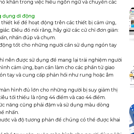
khó khăn trong việc hiểu ngôn ngữ và chuyển các
g dụng di động
thiết kế để hoạt động trên các thiết bị cảm ứng,
iác. Điều đó nói rằng, hãy giữ các cử chỉ đơn giản:
hấn, nhấn đúp và chụm.
 động tốt cho những người cần sử dụng ngón tay
chỉ nên được sử dụng để mang lại trải nghiệm người
n hình cảm ứng, bạn cần làm cho các phần tử giao
ón tay và cung cấp phản hồi như rung hoặc âm
màn hình đủ lớn cho những người bị suy giảm thị
iêu tối thiểu là rộng 44 điểm và cao 44 điểm.
 chức năng cũng phải đậm và sử dụng màu dòng
hể nhấn.
thước và độ tương phản để chúng có thể được khai