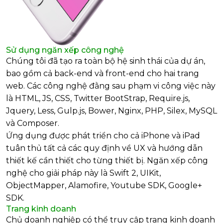
Sử dụng ngăn xếp công nghệ
Chúng tôi đã tạo ra toàn bộ hệ sinh thái của dự án,
bao gồm cả back-end và front-end cho hai trang
web. Các công nghệ đằng sau phạm vi công việc này
là HTML, JS, CSS, Twitter BootStrap, Require.js,
Jquery, Less, Gulp.js, Bower, Nginx, PHP, Silex, MySQL
và Composer.
Ứng dụng được phát triển cho cả iPhone và iPad
tuân thủ tất cả các quy định về UX và hướng dẫn
thiết kế cần thiết cho từng thiết bị. Ngăn xếp công
nghệ cho giải pháp này là Swift 2, UIKit,
ObjectMapper, Alamofire, Youtube SDK, Google+
SDK.
Trang kinh doanh
Chủ doanh nghiệp có thể truy cập trang kinh doanh