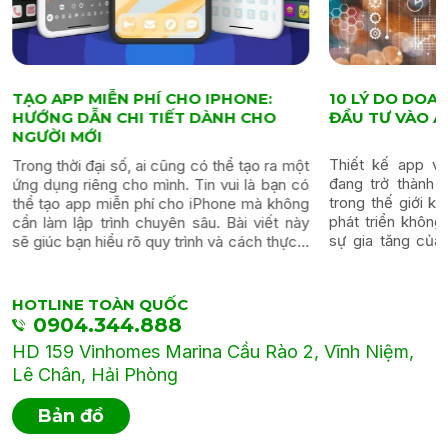
TẠO APP MIỄN PHÍ CHO IPHONE:
10 LÝ DO DOA
HƯỚNG DẪN CHI TIẾT DÀNH CHO
ĐẦU TƯ VÀO A
NGƯỜI MỚI
Thiết kế app v
Trong thời đại số, ai cũng có thể tạo ra một
đang trở thành 
ứng dụng riêng cho mình. Tin vui là bạn có
trong thế giới k
thể tạo app miễn phí cho iPhone mà không
phát triển khôn
cần làm lập trình chuyên sâu. Bài viết này
sự gia tăng của
sẽ giúc bạn hiểu rõ quy trình và cách thực...
doanh nghiệp khôn
HOTLINE TOÀN QUỐC
0904.344.888
HD 159 Vinhomes Marina Cầu Rào 2, Vĩnh Niệm,
Lê Chân, Hải Phòng
Bản đồ