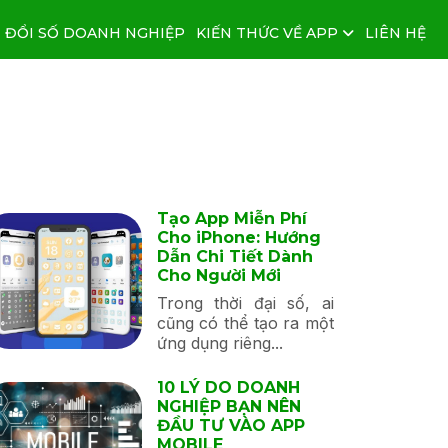
 ĐỔI SỐ DOANH NGHIỆP
KIẾN THỨC VỀ APP
LIÊN HỆ
Tạo App Miễn Phí
Cho iPhone: Hướng
Dẫn Chi Tiết Dành
Cho Người Mới
Trong thời đại số, ai
cũng có thể tạo ra một
ứng dụng riêng...
10 LÝ DO DOANH
NGHIỆP BẠN NÊN
ĐẦU TƯ VÀO APP
MOBILE