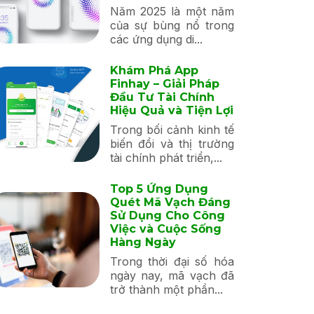
Năm 2025 là một năm
của sự bùng nổ trong
các ứng dụng di...
Khám Phá App
Finhay – Giải Pháp
Đầu Tư Tài Chính
Hiệu Quả và Tiện Lợi
Trong bối cảnh kinh tế
biến đổi và thị trường
tài chính phát triển,...
Top 5 Ứng Dụng
Quét Mã Vạch Đáng
Sử Dụng Cho Công
Việc và Cuộc Sống
Hàng Ngày
Trong thời đại số hóa
ngày nay, mã vạch đã
trở thành một phần...