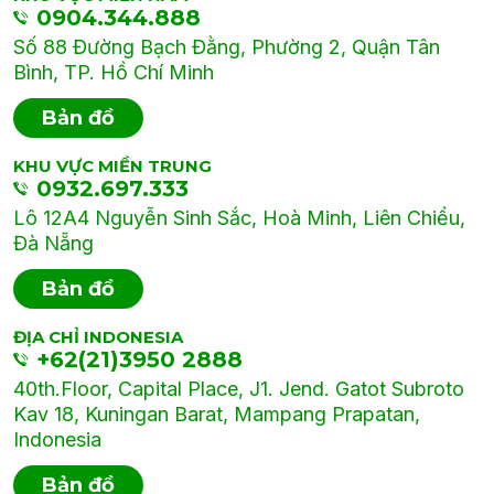
0904.344.888
Số 88 Đường Bạch Đằng, Phường 2, Quận Tân
Bình, TP. Hồ Chí Minh
Bản đồ
KHU VỰC MIỀN TRUNG
0932.697.333
Lô 12A4 Nguyễn Sinh Sắc, Hoà Minh, Liên Chiểu,
Đà Nẵng
Bản đồ
ĐỊA CHỈ INDONESIA
+62(21)3950 2888
40th.Floor, Capital Place, J1. Jend. Gatot Subroto
Kav 18, Kuningan Barat, Mampang Prapatan,
Indonesia
Bản đồ