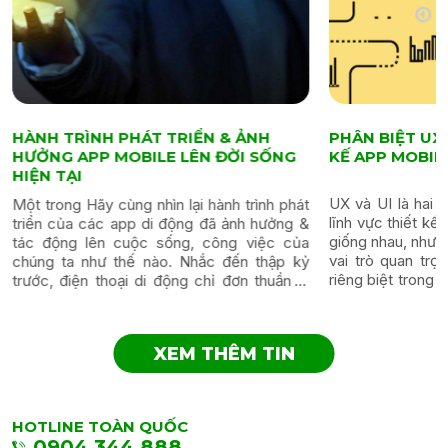
HÀNH TRÌNH PHÁT TRIỂN & ẢNH
PHÂN BIỆT UX
HƯỞNG APP MOBILE LÊN ĐỜI SỐNG
KẾ APP MOBIL
HIỆN TẠI
UX và UI là hai 
Một trong Hãy cùng nhìn lại hành trình phát
lĩnh vực thiết k
triển của các app di động đã ảnh hưởng &
giống nhau, nhưn
tác động lên cuộc sống, công việc của
vai trò quan tr
chúng ta như thế nào. Nhắc đến thập kỷ
riêng biệt trong q
trước, điện thoại di động chỉ đơn thuần là
viết này, chúng...
một thiết bị dùng để...
XEM THÊM TIN
HOTLINE TOÀN QUỐC
0904.344.888