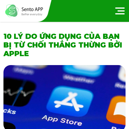
10 LÝ DO ỨNG DỤNG CỦA BẠN
BỊ TỪ CHỐI THẲNG THỪNG BỞI
APPLE