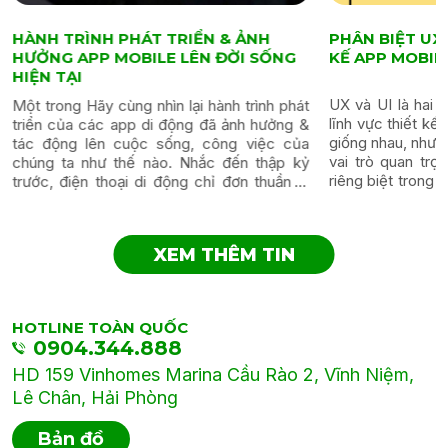
HÀNH TRÌNH PHÁT TRIỂN & ẢNH
PHÂN BIỆT UX
HƯỞNG APP MOBILE LÊN ĐỜI SỐNG
KẾ APP MOBIL
HIỆN TẠI
UX và UI là hai 
Một trong Hãy cùng nhìn lại hành trình phát
lĩnh vực thiết k
triển của các app di động đã ảnh hưởng &
giống nhau, nhưn
tác động lên cuộc sống, công việc của
vai trò quan tr
chúng ta như thế nào. Nhắc đến thập kỷ
riêng biệt trong q
trước, điện thoại di động chỉ đơn thuần là
viết này, chúng...
một thiết bị dùng để...
XEM THÊM TIN
HOTLINE TOÀN QUỐC
0904.344.888
HD 159 Vinhomes Marina Cầu Rào 2, Vĩnh Niệm,
Lê Chân, Hải Phòng
Bản đồ