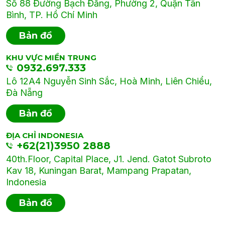
Số 88 Đường Bạch Đằng, Phường 2, Quận Tân
Bình, TP. Hồ Chí Minh
Bản đồ
KHU VỰC MIỀN TRUNG
0932.697.333
Lô 12A4 Nguyễn Sinh Sắc, Hoà Minh, Liên Chiểu,
Đà Nẵng
Bản đồ
ĐỊA CHỈ INDONESIA
+62(21)3950 2888
40th.Floor, Capital Place, J1. Jend. Gatot Subroto
Kav 18, Kuningan Barat, Mampang Prapatan,
Indonesia
Bản đồ