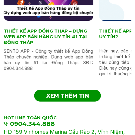
THIẾT KẾ APP TẠI CẦN THƠ Ở ĐÂU
THIẾT KẾ AP
UY TÍN?
TÍN?
Hiện nay, các đơn vị kinh doanh đều chủ
Sự ra đời của Sm
trương thiết kế app riêng nhằm giúp người
thúc đẩy các ứ
tiêu dùng tiếp cận dịch vụ dễ dàng hơn.
càng tăng. Đây
Điều này cũng giúp doanh nghiệp nâng cao
doanh nghiệp phá
giá trị thương hiệu, tiếp cận thị trường và
app. Bởi các ứng
nâng cao doanh thu. Nếu bạn...
trợ người dùng th
XEM THÊM TIN
HOTLINE TOÀN QUỐC
0904.344.888
HD 159 Vinhomes Marina Cầu Rào 2, Vĩnh Niệm,