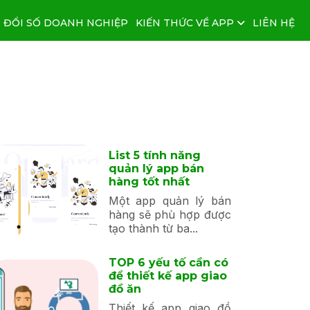
 ĐỔI SỐ DOANH NGHIỆP
KIẾN THỨC VỀ APP
LIÊN HỆ
List 5 tính năng
quản lý app bán
hàng tốt nhất
Một app quản lý bán
hàng sẽ phù hợp được
tạo thành từ ba...
TOP 6 yếu tố cần có
để thiết kế app giao
đồ ăn
Thiết kế app giao đồ