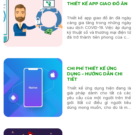
THIẾT KẾ APP GIAO ĐỒ ĂN
Thiết kế app giao đồ ăn đã ngày
càng gia tăng trong những ngày
sau dịch COVID-19. Việc áp dụng
kỹ thuật số và thương mại điện tử
đã trở thành tiên phong của các
công nghệ đột phá, làm thay đổi
toàn cầu. Khi khách hàng trở nên
thoải mái hơn với việc mua...
CHI PHÍ THIẾT KẾ ỨNG
DỤNG – HƯỚNG DẪN CHI
TIẾT
Thiết kế ứng dụng hiện đang là
giải pháp dành cho tất cả các
yêu cầu của một người trên thế
giới. Bất cứ điều gì người tiêu
dùng mong muốn, cho dù là một
dịch vụ hay một hàng hóa, chỉ là
một cú nhấp chuột. Tất cả những
điều này được thực hiện...