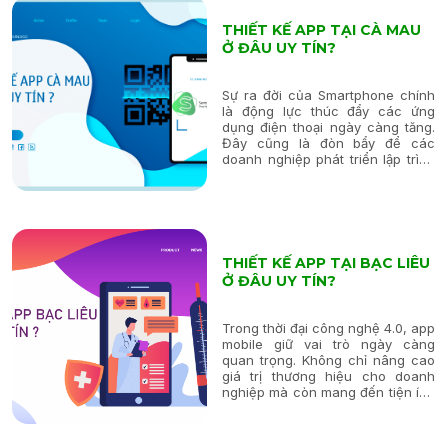
THIẾT KẾ APP TẠI CÀ MAU
Ở ĐÂU UY TÍN?
Sự ra đời của Smartphone chính
là động lực thúc đẩy các ứng
dụng điện thoại ngày càng tăng.
Đây cũng là đòn bẩy để các
doanh nghiệp phát triển lập trình
mobile app. Bởi các ứng dụng
trên điện thoại hỗ trợ người dùng
thao tác nhanh chóng, sử dụng
thuận tiện và doanh...
THIẾT KẾ APP TẠI BẠC LIÊU
Ở ĐÂU UY TÍN?
Trong thời đại công nghệ 4.0, app
mobile giữ vai trò ngày càng
quan trọng. Không chỉ nâng cao
giá trị thương hiệu cho doanh
nghiệp mà còn mang đến tiện ích
cho người dùng khi hỗ trợ tìm
kiếm thông tin một cách nhanh
chóng. Cũng vì thế mà hiện nay