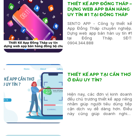
THIẾT KẾ APP ĐỒNG THÁP –
DỰNG WEB APP BÁN HÀNG
UY TÍN #1 TẠI ĐỒNG THÁP
SENTO APP - Công ty thiết kế
App Đồng Tháp chuyên nghiệp.
Dựng web app bán hàn uy tín #1
tại Đồng Tháp. SĐT:
0904.344.888
THIẾT KẾ APP TẠI CẦN THƠ
Ở ĐÂU UY TÍN?
Hiện nay, các đơn vị kinh doanh
đều chủ trương thiết kế app riêng
nhằm giúp người tiêu dùng tiếp
cận dịch vụ dễ dàng hơn. Điều
này cũng giúp doanh nghiệp
nâng cao giá trị thương hiệu, tiếp
cận thị trường và nâng cao
doanh thu. Nếu bạn chưa có app
cho riêng mình...