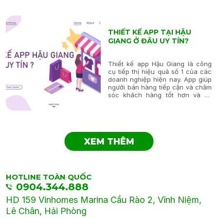
lượng? Tại sao người dân Kiên...
THIẾT KẾ APP TẠI HẬU
GIANG Ở ĐÂU UY TÍN?
Thiết kế app Hậu Giang là công
cụ tiếp thị hiệu quả số 1 của các
doanh nghiệp hiện nay. App giúp
người bán hàng tiếp cận và chăm
sóc khách hàng tốt hơn và và
biến khách hàng mục tiêu thành
khách hàng tiềm năng của mình.
Vậy thiết kế app tại Hậu Giang...
XEM THÊM
HOTLINE TOÀN QUỐC
0904.344.888
HD 159 Vinhomes Marina Cầu Rào 2, Vĩnh Niệm,
Lê Chân, Hải Phòng