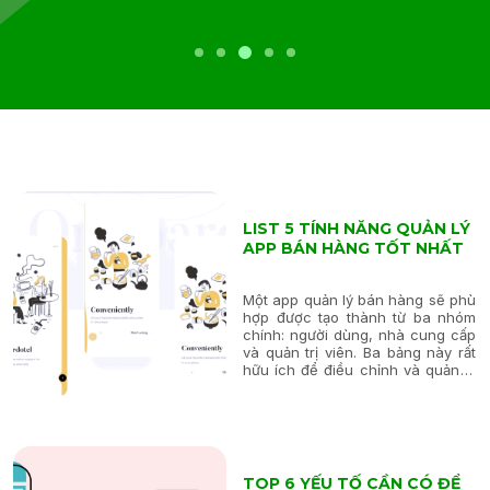
LIST 5 TÍNH NĂNG QUẢN LÝ
APP BÁN HÀNG TỐT NHẤT
Một app quản lý bán hàng sẽ phù
hợp được tạo thành từ ba nhóm
chính: người dùng, nhà cung cấp
và quản trị viên. Ba bảng này rất
hữu ích để điều chỉnh và quản lý
các hoạt động của ứng dụng.
Các tính năng của bảng điều
khiển người dùng được sử dụng...
TOP 6 YẾU TỐ CẦN CÓ ĐỂ