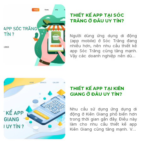
nhiều dịch vụ...
THIẾT KẾ APP TẠI SÓC
TRĂNG Ở ĐÂU UY TÍN?
Người dùng ứng dụng di động
(app mobile) ở Sóc Trăng đang
nhiều hơn, nên nhu cầu thiết kế
app Sóc Trăng cũng tăng mạnh.
Vậy các doanh nghiệp nên dùng
dịch vụ ở đâu uy tín? Sự cần thiết
của app mobile tại Sóc Trăng
Theo ước tính, trong 5 năm trở lại
đây,...
THIẾT KẾ APP TẠI KIÊN
GIANG Ở ĐÂU UY TÍN?
Nhu cầu sử dụng ứng dụng di
động ở Kiên Giang phổ biến hơn
trong thời gian gần đây. Điều này
làm cho nhu cầu thiết kế app
Kiên Giang cũng tăng mạnh. Vậy
bạn nên tìm đến đơn vị thiết kế
nào uy tín và đảm bảo chất