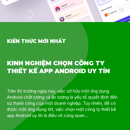
KIẾN THỨC MỚI NHẤT
KIẾN THỨC MỚI NHẤT
KIẾN THỨC MỚI NHẤT
KIẾN THỨC MỚI NHẤT
KIẾN THỨC MỚI NHẤT
TẠO APP MIỄN PHÍ CHO IPHONE:
10 LÝ DO DOANH NGHIỆP BẠN NÊN
KINH NGHIỆM CHỌN CÔNG TY
HÀNH TRÌNH PHÁT TRIỂN & ẢNH
PHÂN BIỆT UX VÀ UI TRONG THIẾT
HƯỚNG DẪN CHI TIẾT DÀNH CHO
ĐẦU TƯ VÀO APP MOBILE
THIẾT KẾ APP ANDROID UY TÍN
HƯỞNG APP MOBILE LÊN ĐỜI
KẾ APP MOBILE
NGƯỜI MỚI
SỐNG HIỆN TẠI
Thiết kế app và đầu tư vào app mobile đang trở thành một
Trên thị trường ngày nay, việc sở hữu một ứng dụng
UX và UI là hai thuật ngữ quan trọng trong lĩnh vực thiết kế
xu hướng quan trọng trong thế giới kinh doanh ngày nay.
Android chất lượng và ấn tượng là yếu tố quyết định đến
app mobile. Mặc dù có vẻ giống nhau, nhưng thực tế,
Trong thời đại số, ai cũng có thể tạo ra một ứng dụng
Một trong Hãy cùng nhìn lại hành trình phát triển của các
Với sự phát triển không ngừng của công nghệ và sự gia
sự thành công của một doanh nghiệp. Tuy nhiên, để có
chúng đều đóng vai trò quan trọng và có những đặc điểm
riêng cho mình. Tin vui là bạn có thể tạo app miễn phí cho
app di động đã ảnh hưởng & tác động lên cuộc sống, công
tăng của người dùng di động, app doanh nghiệp không chỉ
được một ứng dụng tốt, việc chọn một công ty thiết kế
riêng biệt trong quy trình thiết kế. Trong bài viết này, chúng
iPhone mà không cần làm lập trình chuyên sâu. Bài viết này
việc của chúng ta như thế nào. Nhắc đến thập kỷ trước,
là một cách để tiếp cận khách hàng...
app Android uy tín là điều vô cùng quan...
ta sẽ phân biệt rõ ràng...
sẽ giúc bạn hiểu rõ quy trình và cách thực hiện để tạo ra
điện thoại di động chỉ đơn thuần là một thiết bị dùng để gọi
một app...
điện và nhắn tin. Tuy...