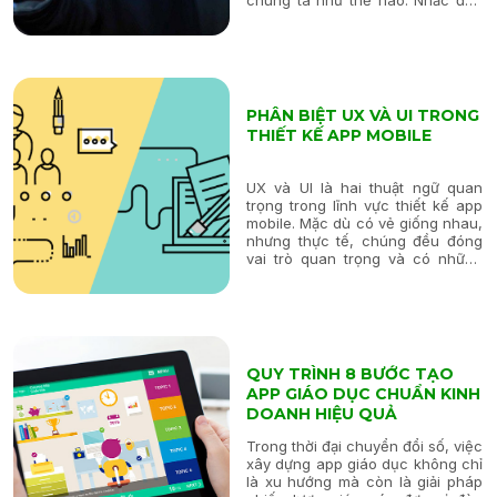
thập kỷ trước, điện thoại di động
chỉ đơn thuần là một thiết bị dùng
để gọi điện và nhắn tin. Tuy...
PHÂN BIỆT UX VÀ UI TRONG
THIẾT KẾ APP MOBILE
UX và UI là hai thuật ngữ quan
trọng trong lĩnh vực thiết kế app
mobile. Mặc dù có vẻ giống nhau,
nhưng thực tế, chúng đều đóng
vai trò quan trọng và có những
đặc điểm riêng biệt trong quy
trình thiết kế. Trong bài viết này,
chúng ta sẽ phân biệt rõ ràng...
QUY TRÌNH 8 BƯỚC TẠO
APP GIÁO DỤC CHUẨN KINH
DOANH HIỆU QUẢ
Trong thời đại chuyển đổi số, việc
xây dựng app giáo dục không chỉ
là xu hướng mà còn là giải pháp