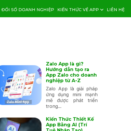
 ĐỔI SỐ DOANH NGHIỆP
KIẾN THỨC VỀ APP
LIÊN HỆ
Zalo App là gì?
Hướng dẫn tạo ra
App Zalo cho doanh
nghiệp từ A-Z
Zalo App là giải pháp
ứng dụng mini mạnh
mẽ được phát triển
trong...
Kiến Thức Thiết Kế
App Bằng AI (Trí
Tuệ Nhân Tạo)