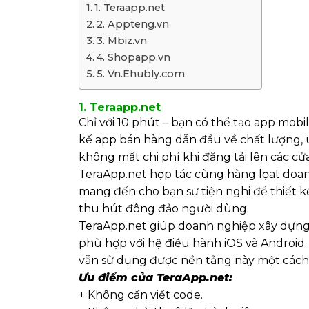
1. Teraapp.net
2. Appteng.vn
3. Mbiz.vn
4. Shopapp.vn
5. Vn.Ehubly.com
1. Teraapp.net
Chỉ với 10 phút – bạn có thể tạo app mob
kế app bán hàng dẫn đầu về chất lượng, uy
không mất chi phí khi đăng tải lên các c
TeraApp.net hợp tác cùng hàng lọat doan
mang đến cho bạn sự tiện nghi để thiết k
thu hút đông đảo người dùng.
TeraApp.net giúp doanh nghiệp xây dựng
phù hợp với hệ điều hành iOS và Android
vẫn sử dụng được nền tảng này một các
Ưu điểm của TeraApp.net:
+ Không cần viết code.