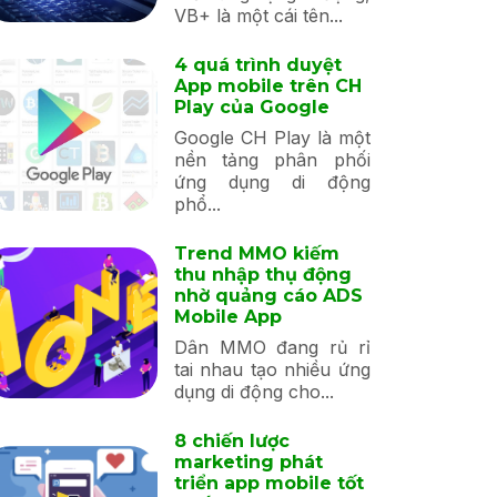
VB+ là một cái tên...
4 quá trình duyệt
App mobile trên CH
Play của Google
Google CH Play là một
nền tảng phân phối
ứng dụng di động
phổ...
Trend MMO kiếm
thu nhập thụ động
nhờ quảng cáo ADS
Mobile App
Dân MMO đang rủ rỉ
tai nhau tạo nhiều ứng
dụng di động cho...
8 chiến lược
marketing phát
triển app mobile tốt