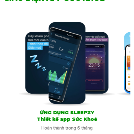
thiết kế app sức khỏe
đạt chất lượng – đáp ứng nhu cầu khách hàng, các lập trình
viên cần thuộc lòng các loại app sức khỏe phổ biến hiện
nay. Cụ thể như sau:
►
App tập thể thao
: Giúp người dùng theo dõi tiến trình
luyện tập thể thao, rèn luyện thể lực, liên tục cập nhật năng
lượng tiêu thụ hàng ngày. Tính năng của app tập thể thao
sẽ khác nhau tùy vào từng loại môn tập.
►
App đo nhịp tim:
Giúp người dùng dõi sức khỏe tim
mạch vào bất cứ thời điểm nào ở mọi nơi. Từ đó so sánh
với số liệu chuẩn để hiểu rõ nhịp tim của mình đang trong
tình trạng bình thường hay bất ổn.
►
App theo dõi lượng đường trong máu
: Không cần đến
bệnh viện, con người có thể ước tính HbA1c và tính liều
lượng glucose, insulin… ngay tại nhà. Chỉ cần có điện thoại
ỨNG DỤNG SLEEPZY
thông minh, tải loại app sức khỏe này về và nhập dữ liệu
Thiết kế app Sức Khoẻ
như hoạt động, bữa ăn, lượng đường… vào đó là được.
Hoàn thành trong 6 tháng
►
App theo dõi nhiệt độ
: Với loại app sức khỏe này, việc