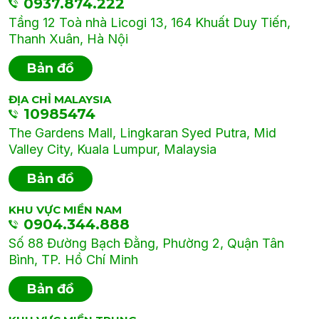
0937.874.222
Tầng 12 Toà nhà Licogi 13, 164 Khuất Duy Tiến,
Thanh Xuân, Hà Nội
Bản đồ
ĐỊA CHỈ MALAYSIA
10985474
The Gardens Mall, Lingkaran Syed Putra, Mid
Valley City, Kuala Lumpur, Malaysia
Bản đồ
KHU VỰC MIỀN NAM
0904.344.888
Số 88 Đường Bạch Đằng, Phường 2, Quận Tân
Bình, TP. Hồ Chí Minh
Bản đồ