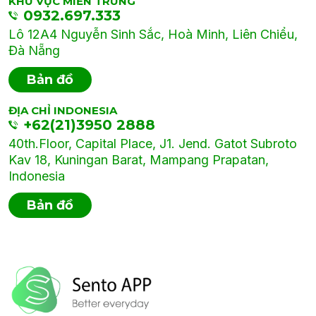
KHU VỰC MIỀN TRUNG
0932.697.333
Lô 12A4 Nguyễn Sinh Sắc, Hoà Minh, Liên Chiểu,
Đà Nẵng
Bản đồ
ĐỊA CHỈ INDONESIA
+62(21)3950 2888
40th.Floor, Capital Place, J1. Jend. Gatot Subroto
Kav 18, Kuningan Barat, Mampang Prapatan,
Indonesia
Bản đồ