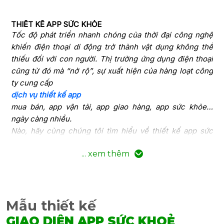
THIẾT KẾ APP SỨC KHỎE
Tốc độ phát triển nhanh chóng của thời đại công nghệ
khiến điện thoại di động trở thành vật dụng không thể
thiếu đối với con người. Thị trường ứng dụng điện thoại
cũng từ đó mà “nở rộ”, sự xuất hiện của hàng loạt công
ty cung cấp
dịch vụ thiết kế app
mua bán, app vận tải, app giao hàng, app sức khỏe…
ngày càng nhiều.
Nào, hãy cùng chúng tôi tìm hiểu về thiết kế app sức
khỏe – một lĩnh vực mang đặc thù riêng khá đặc biệt này
... xem thêm
ngay nhé!
App sức khỏe là phần mềm ứng dụng hoạt động trên hệ
điều hành iOS hoặc Android của Smartphone, được tạo ra
với chức năng theo dõi sức khỏe và thông báo tình hình
Mẫu thiết kế
sức khỏe của con người.
PHÂN LOẠI APP SỨC KHỎE PHỔ BIẾN HIỆN NAY
GIAO DIỆN APP SỨC KHOẺ
Để