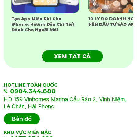
Tạo App Miễn Phí Cho
10 LÝ DO DOANH NGH
iPhone: Hướng Dẫn Chi Tiết
NÊN ĐẦU TƯ VÀO APP
Dành Cho Người Mới
XEM TẤT CẢ
HOTLINE TOÀN QUỐC
0904.344.888
HD 159 Vinhomes Marina Cầu Rào 2, Vĩnh Niệm,
Lê Chân, Hải Phòng
Bản đồ
KHU VỰC MIỀN BẮC