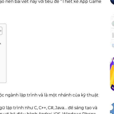
ạo nên bài viết này với tiêu đề “Thiết kế App Game
?
c ngành lập trình và là một nhánh của kỹ thuật
ữ lập trình như C, C++, C#, Java… để sáng tạo và