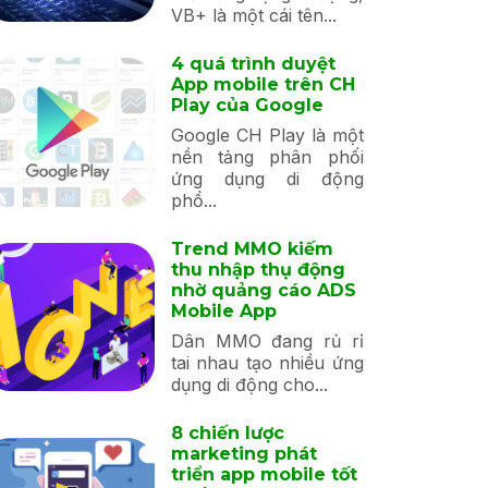
VB+ là một cái tên...
4 quá trình duyệt
App mobile trên CH
Play của Google
Google CH Play là một
nền tảng phân phối
ứng dụng di động
phổ...
Trend MMO kiếm
thu nhập thụ động
nhờ quảng cáo ADS
Mobile App
Dân MMO đang rủ rỉ
tai nhau tạo nhiều ứng
dụng di động cho...
8 chiến lược
marketing phát
triển app mobile tốt