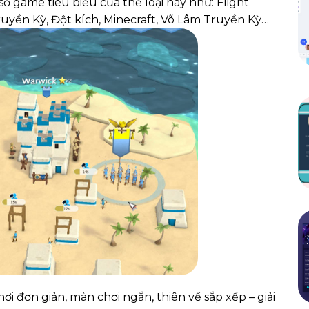
ố game tiêu biểu của thể loại này như: Flight
uyền Kỳ, Đột kích, Minecraft, Võ Lâm Truyền Kỳ…
ơi đơn giản, màn chơi ngắn, thiên về sắp xếp – giải