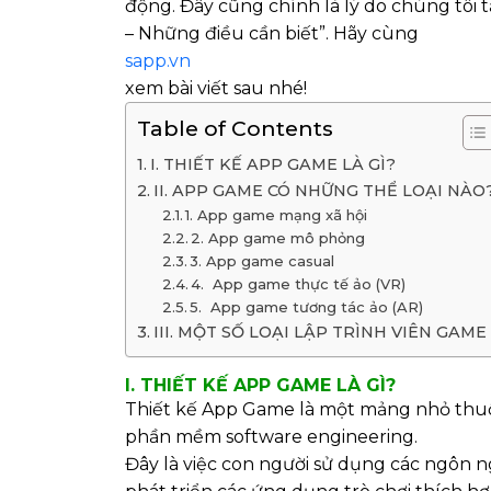
động. Đây cũng chính là lý do chúng tôi t
– Những điều cần biết”. Hãy cùng
sapp.vn
xem bài viết sau nhé!
Table of Contents
I. THIẾT KẾ APP GAME LÀ GÌ?
II. APP GAME CÓ NHỮNG THỂ LOẠI NÀO
1. App game mạng xã hội
2. App game mô phỏng
3. App game casual
4. App game thực tế ảo (VR)
5. App game tương tác ảo (AR)
III. MỘT SỐ LOẠI LẬP TRÌNH VIÊN GAME
I. THIẾT KẾ APP GAME LÀ GÌ?
Thiết kế App Game là một mảng nhỏ thuộ
phần mềm software engineering.
Đây là việc con người sử dụng các ngôn ng