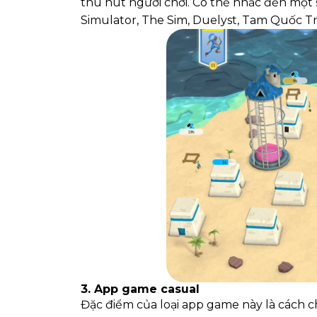
thu hút người chơi. Có thể nhắc đến một s
Simulator, The Sim, Duelyst, Tam Quốc Tr
3. App game casual
Đặc điểm của loại app game này là cách ch