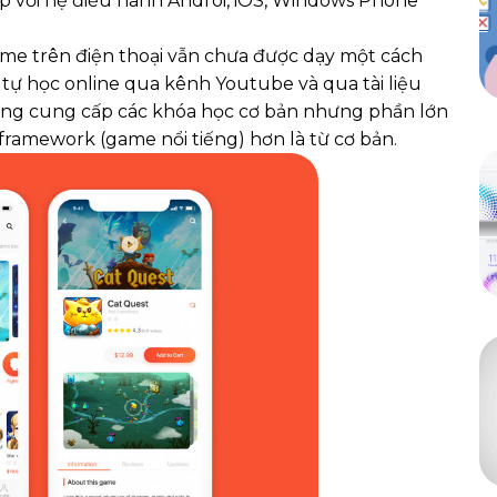
ợp với hệ điều hành Androi, iOS, Windows Phone
ame trên điện thoại vẫn chưa được dạy một cách
 tự học online qua kênh Youtube và qua tài liệu
ường cung cấp các khóa học cơ bản nhưng phần lớn
ramework (game nổi tiếng) hơn là từ cơ bản.