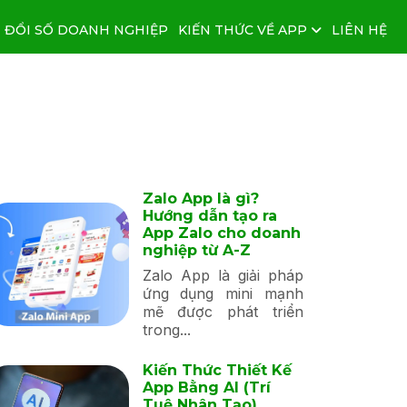
 ĐỔI SỐ DOANH NGHIỆP
KIẾN THỨC VỀ APP
LIÊN HỆ
Zalo App là gì?
Hướng dẫn tạo ra
App Zalo cho doanh
nghiệp từ A-Z
Zalo App là giải pháp
ứng dụng mini mạnh
mẽ được phát triển
trong...
Kiến Thức Thiết Kế
App Bằng AI (Trí
Tuệ Nhân Tạo)