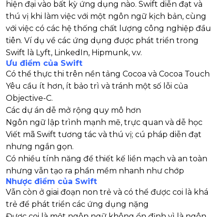
hiện đại vào bất kỳ ứng dụng nào. Swift diễn đạt và
thú vị khi làm việc với một ngôn ngữ kịch bản, cùng
với việc có các hệ thống chất lượng công nghiệp đầu
tiên. Ví dụ về các ứng dụng được phát triển trong
Swift là Lyft, LinkedIn, Hipmunk, v.v.
Ưu điểm của
Swift
Có thể thực thi trên nền tảng Cocoa và Cocoa Touch
Yêu cầu ít hơn, ít bảo trì và tránh một số lỗi của
Objective-C.
Các dự án dễ mở rộng quy mô hơn
Ngôn ngữ lập trình mạnh mẽ, trực quan và dễ học
Viết mã Swift tương tác và thú vị; cú pháp diễn đạt
nhưng ngắn gọn.
Có nhiều tính năng để thiết kế liền mạch và an toàn
nhưng vẫn tạo ra phần mềm nhanh như chớp
Nhược điểm của Swift
Vẫn còn ở giai đoạn non trẻ và có thể được coi là khá
trẻ để phát triển các ứng dụng nặng
Được coi là một ngôn ngữ không ổn định vì là ngôn