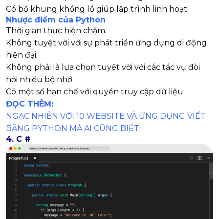
Có bộ khung khổng lồ giúp lập trình linh hoạt.
Nhược điểm của Python
Thời gian thực hiện chậm.
Không tuyệt vời với sự phát triển ứng dụng di động
hiện đại.
Không phải là lựa chọn tuyệt vời với các tác vụ đòi
hỏi nhiều bộ nhớ.
Có một số hạn chế với quyền truy cập dữ liệu.
ĐỌC THÊM:
NGẠC NHIÊN VỚI 10 WEBSITE VÀ ỨNG DỤNG VIẾT
BẰNG PYTHON MÀ AI CŨNG BIẾT
4.
C #