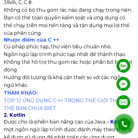
JAVA, C, C #.
Không có bộ thu gom rác nào đang chạy trong nền.
Bạn có thể toàn quyền kiểm soát và ứng dụng có
thể chạy trên mọi nền tảng và tận dụng mọi lợi thế
của phần cứng.
Nhược điểm của C ++
Cú pháp phức tạp, thư viện tiêu chuẩn nhỏ.
Ngôn ngữ lập trình phức tạp nhất để thành thạo.
Không thể hỗ trợ thu gom rác hoặc phân bổ bộ nhớ
.
động.
Hướng đối tượng là khá cần thiết so với các ngôn
.
.
ngữ khác.
THAM KHẢO:
TOP 12 ỨNG DỤNG C ++ TRONG THẾ GIỚI THỰC CÓ
.
.
THỂ BẠN CHƯA BIẾT
2.
Kotlin
Được cho là phiên bản nâng cao của Java –
Kotlin
là
một ngôn ngữ lập trình được đánh máy theo thống
kê được sử dụng để phát triển các ứng dụng