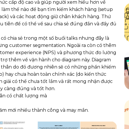
hức cấp độ cao và giúp người xem hiểu hơn về
 làm thế nào để bạn tìm kiếm khách hàng (setup
hack) và các hoạt động giữ chân khách hàng. Thứ
ầu tiên để có thể về sau chia sẻ đúng đắn và đầy đủ
có chia sẻ trong một số buổi talks nhưng đây là
 từng customer segmentation. Ngoài ra còn có thêm
stomer experience (NPS) và phương thức đo lường
 trợ thêm về vận hành cho diagram này. Diagram
n thân do đó đương nhiên sẽ có những phần khiếm
p) hay chưa hoàn toàn chính xác (do kiến thức
n giải có thể chưa tốt lắm và rất mong nhận được
 càng đúng và tốt hơn.
uân có chất lượng mà
năm mới nhiều thành công và may mắn.