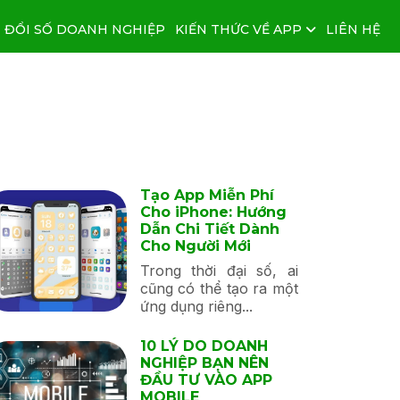
 ĐỔI SỐ DOANH NGHIỆP
KIẾN THỨC VỀ APP
LIÊN HỆ
Tạo App Miễn Phí
Cho iPhone: Hướng
Dẫn Chi Tiết Dành
Cho Người Mới
Trong thời đại số, ai
cũng có thể tạo ra một
ứng dụng riêng...
10 LÝ DO DOANH
NGHIỆP BẠN NÊN
ĐẦU TƯ VÀO APP
MOBILE