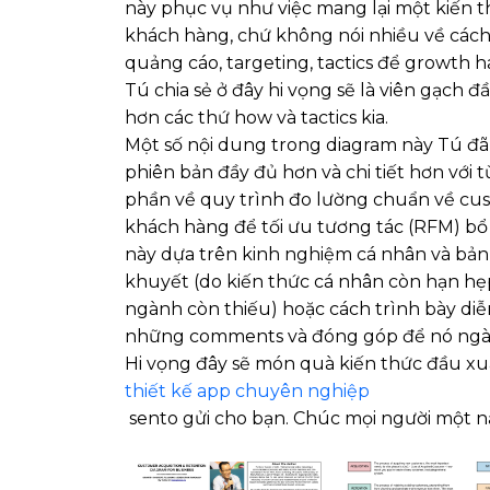
này phục vụ như việc mang lại một kiến t
khách hàng, chứ không nói nhiều về cách
quảng cáo, targeting, tactics để growth 
Tú chia sẻ ở đây hi vọng sẽ là viên gạch đ
hơn các thứ how và tactics kia.
Một số nội dung trong diagram này Tú đã 
phiên bản đầy đủ hơn và chi tiết hơn với
phần về quy trình đo lường chuẩn về cu
khách hàng để tối ưu tương tác (RFM) bổ
này dựa trên kinh nghiệm cá nhân và bả
khuyết (do kiến thức cá nhân còn hạn hẹ
ngành còn thiếu) hoặc cách trình bày diễ
những comments và đóng góp để nó ngày
Hi vọng đây sẽ món quà kiến thức đầu x
thiết kế app chuyên nghiệp
sento gửi cho bạn. Chúc mọi người một 