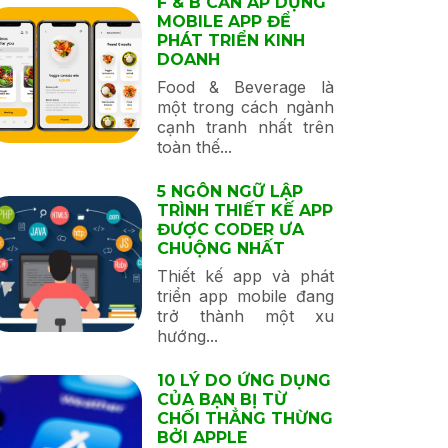
F & B CẦN ÁP DỤNG
MOBILE APP ĐỂ
PHÁT TRIỂN KINH
DOANH
Food & Beverage là
một trong cách ngành
cạnh tranh nhất trên
toàn thế...
5 NGÔN NGỮ LẬP
TRÌNH THIẾT KẾ APP
ĐƯỢC CODER ƯA
CHUỘNG NHẤT
Thiết kế app và phát
triển app mobile đang
trở thành một xu
hướng...
10 LÝ DO ỨNG DỤNG
CỦA BẠN BỊ TỪ
CHỐI THẲNG THỪNG
BỞI APPLE