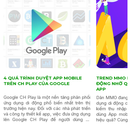
TREND MMO KIẾM THU NHẬP THỤ
8 CHIẾN 
ĐỘNG NHỜ QUẢNG CÁO ADS MOBILE
TRIỂN AP
APP
phối
Trong thời 
Dân MMO đang rủ rỉ tai nhau tạo nhiều ứng
 thị
thành một p
dụng di động cho phép đặt quảng cáo để
riển
sống hàng n
kiếm thu nhập thụ động. Vậy dân MMO
dụng
người dùng
dùng App mobile kiếm tiền thụ động có
 tải
việc phát tri
hiệu quả? Cùng xem ngay nhé. Tổng quan
một chiến lư
MMO 1. MMO – Điểm nhấn...