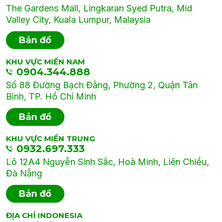
The Gardens Mall, Lingkaran Syed Putra, Mid
Valley City, Kuala Lumpur, Malaysia
Bản đồ
KHU VỰC MIỀN NAM
0904.344.888
Số 88 Đường Bạch Đằng, Phường 2, Quận Tân
Bình, TP. Hồ Chí Minh
Bản đồ
KHU VỰC MIỀN TRUNG
0932.697.333
Lô 12A4 Nguyễn Sinh Sắc, Hoà Minh, Liên Chiểu,
Đà Nẵng
Bản đồ
ĐỊA CHỈ INDONESIA