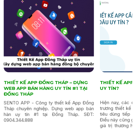
THIẾT KẾ APP ĐỒNG THÁP – DỰNG
THIẾT KẾ AP
WEB APP BÁN HÀNG UY TÍN #1 TẠI
UY TÍN?
ĐỒNG THÁP
Hiện nay, các đ
SENTO APP - Công ty thiết kế App Đồng
trương thiết kế 
Tháp chuyên nghiệp. Dựng web app bán
tiêu dùng tiếp 
hàn uy tín #1 tại Đồng Tháp. SĐT:
Điều này cũng gi
0904.344.888
giá trị thương hi
nâng cao doanh t