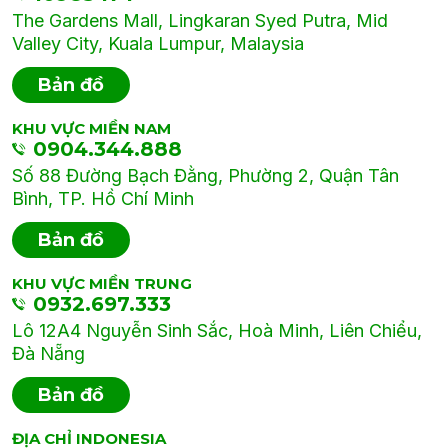
The Gardens Mall, Lingkaran Syed Putra, Mid
Valley City, Kuala Lumpur, Malaysia
Bản đồ
KHU VỰC MIỀN NAM
0904.344.888
Số 88 Đường Bạch Đằng, Phường 2, Quận Tân
Bình, TP. Hồ Chí Minh
Bản đồ
KHU VỰC MIỀN TRUNG
0932.697.333
Lô 12A4 Nguyễn Sinh Sắc, Hoà Minh, Liên Chiểu,
Đà Nẵng
Bản đồ
ĐỊA CHỈ INDONESIA