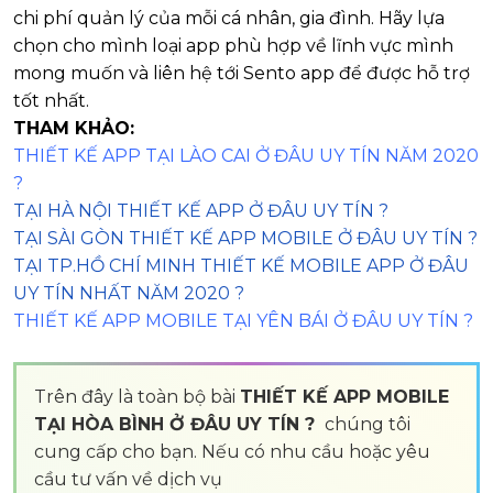
chi phí quản lý của mỗi cá nhân, gia đình. Hãy lựa
chọn cho mình loại app phù hợp về lĩnh vực mình
mong muốn và liên hệ tới Sento app để được hỗ trợ
tốt nhất.
THAM KHẢO:
THIẾT KẾ APP TẠI LÀO CAI Ở ĐÂU UY TÍN NĂM 2020
?
TẠI HÀ NỘI THIẾT KẾ APP Ở ĐÂU UY TÍN ?
TẠI SÀI GÒN THIẾT KẾ APP MOBILE Ở ĐÂU UY TÍN ?
TẠI TP.HỒ CHÍ MINH THIẾT KẾ MOBILE APP Ở ĐÂU
UY TÍN NHẤT NĂM 2020 ?
THIẾT KẾ APP MOBILE TẠI YÊN BÁI Ở ĐÂU UY TÍN ?
Trên đây là toàn bộ bài
THIẾT KẾ APP MOBILE
TẠI HÒA BÌNH Ở ĐÂU UY TÍN ?
chúng tôi
cung cấp cho bạn. Nếu có nhu cầu hoặc yêu
cầu tư vấn về dịch vụ