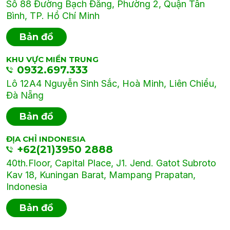
Số 88 Đường Bạch Đằng, Phường 2, Quận Tân
Bình, TP. Hồ Chí Minh
Bản đồ
KHU VỰC MIỀN TRUNG
0932.697.333
Lô 12A4 Nguyễn Sinh Sắc, Hoà Minh, Liên Chiểu,
Đà Nẵng
Bản đồ
ĐỊA CHỈ INDONESIA
+62(21)3950 2888
40th.Floor, Capital Place, J1. Jend. Gatot Subroto
Kav 18, Kuningan Barat, Mampang Prapatan,
Indonesia
Bản đồ