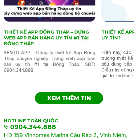
THIẾT KẾ APP ĐỒNG THÁP – DỰNG
THIẾT KẾ AP
WEB APP BÁN HÀNG UY TÍN #1 TẠI
UY TÍN?
ĐỒNG THÁP
Hiện nay, các đ
SENTO APP - Công ty thiết kế App Đồng
trương thiết kế 
Tháp chuyên nghiệp. Dựng web app bán
tiêu dùng tiếp 
hàn uy tín #1 tại Đồng Tháp. SĐT:
Điều này cũng gi
0904.344.888
giá trị thương hi
nâng cao doanh t
XEM THÊM TIN
HOTLINE TOÀN QUỐC
0904.344.888
HD 159 Vinhomes Marina Cầu Rào 2, Vĩnh Niệm,