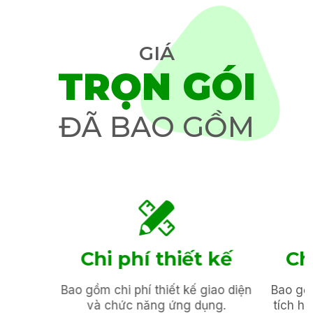
GIÁ
TRỌN GÓI
ĐÃ BAO GỒM
Chi phí thiết kế
Ch
Bao gồm chi phí thiết kế giao diện
Bao gồ
và chức năng ứng dụng.
tích h