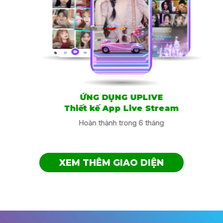
tượng bất cứ lúc nào.
Không gian dành cho các cuộc trò chuyện đời thường, thả
ga tương tác với bạn bè và những người thú vị khác trên
khắp thế giới.
Hàng loạt minigame như Câu cá, đua ngựa, xúc xắc…sẽ
chiêu đãi bạn nhưng giây phút thật vui vẻ!
Thông tin ứng dụng
Nhà cung cấp: HUYA PTE. LTD.
ỨNG DỤNG UPLIVE
Kích cỡ: 418,9 MB
Thiết kế App Live Stream
Danh mục: Giải Trí
Hoàn thành trong 6 tháng
Tương thích: iPhone/iPod touch/Android
Ngôn Ngữ: Tiếng Việt, Filipino, Tiếng Anh, Tiếng Bồ Đào
Nha, Tiếng Hindi, Tiếng Indonesia, Tiếng Mã Lai, Tiếng
XEM THÊM GIAO DIỆN
Nga, Tiếng Nhật, Tiếng Thái, Tiếng Thổ Nhĩ Kỳ, Tiếng
Trung Phồn thể, Tiếng Tây Ban Nha, Tiếng Ả Rập
Tuổi: 17+
Chủ đề Kích dục/Người lớn Không Thường Xuyên/Nhẹ
Truy Cập Mạng Không Bị Giới Hạn
Chủ đề Kinh dị/Gây sợ hãi Không Thường Xuyên/Nhẹ