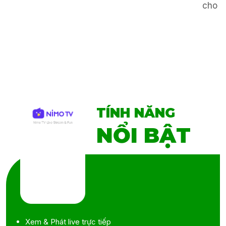
cho k
TÍNH NĂNG
NỔI BẬT
Xem & Phát live trực tiếp