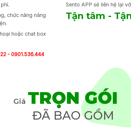
phí.
Sento APP sẽ liên hệ lại vớ
Tận tâm - Tận
ng, chức năng nâng
ện.
 thoại hoặc chat box
222 -
0901.536.444
TRỌN GÓI
Giá
ĐÃ BAO GỒM