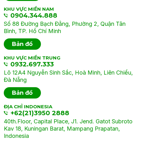
KHU VỰC MIỀN NAM
0904.344.888
Số 88 Đường Bạch Đằng, Phường 2, Quận Tân
Bình, TP. Hồ Chí Minh
Bản đồ
KHU VỰC MIỀN TRUNG
0932.697.333
Lô 12A4 Nguyễn Sinh Sắc, Hoà Minh, Liên Chiểu,
Đà Nẵng
Bản đồ
ĐỊA CHỈ INDONESIA
+62(21)3950 2888
40th.Floor, Capital Place, J1. Jend. Gatot Subroto
Kav 18, Kuningan Barat, Mampang Prapatan,
Indonesia