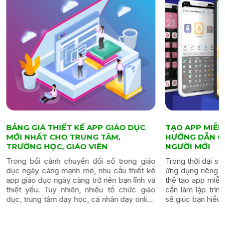
BẢNG GIÁ THIẾT KẾ APP GIÁO DỤC
TẠO APP MIỄN P
MỚI NHẤT CHO TRUNG TÂM,
HƯỚNG DẪN CHI
TRƯỜNG HỌC, GIÁO VIÊN
NGƯỜI MỚI
Trong bối cảnh chuyển đổi số trong giáo
Trong thời đại số, 
dục ngày càng mạnh mẽ, nhu cầu thiết kế
ứng dụng riêng cho
app giáo dục ngày càng trở nên bạn lĩnh và
thể tạo app miễn 
thiết yếu. Tuy nhiên, nhiều tổ chức giáo
cần làm lập trình 
dục, trung tâm dạy học, cá nhân dạy online
sẽ giúc bạn hiểu rõ
vẫn băn khoăn không biết...