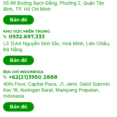
Số 88 Đường Bạch Đằng, Phường 2, Quận Tân
Bình, TP. Hồ Chí Minh
Bản đồ
KHU VỰC MIỀN TRUNG
0932.697.333
Lô 12A4 Nguyễn Sinh Sắc, Hoà Minh, Liên Chiểu,
Đà Nẵng
Bản đồ
ĐỊA CHỈ INDONESIA
+62(21)3950 2888
40th.Floor, Capital Place, J1. Jend. Gatot Subroto
Kav 18, Kuningan Barat, Mampang Prapatan,
Indonesia
Bản đồ