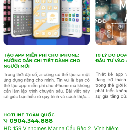
10 LÝ DO DOANH NGHIỆP BẠN NÊN
KINH NGHIỆM 
ĐẦU TƯ VÀO APP MOBILE
KẾ APP ANDRO
Thiết kế app và đầu tư vào app mobile
Trên thị trường 
đang trở thành một xu hướng quan trọng
ứng dụng Android
trong thế giới kinh doanh ngày nay. Với sự
yếu tố quyết đị
phát triển không ngừng của công nghệ và
một doanh nghiệ
sự gia tăng của người dùng di động, app
một ứng dụng tố
doanh nghiệp không chỉ là một...
thiết kế app Andro
HOTLINE TOÀN QUỐC
0904.344.888
HD 159 Vinhomes Marina Cầu Rào 2, Vĩnh Niệm,